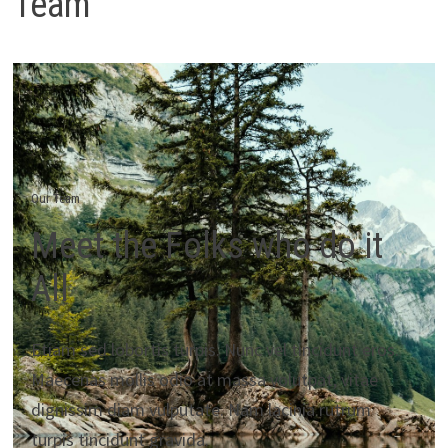
Team
Our Team
Meet the Folks who do it
All
Etiam sed lobortis turpis. Nunc vel tincidunt eros.
Maecenas mollis odio at massa volutpat, vitae
dignissim diam vulputate. Nam lacinia rutrum
turpis tincidunt gravida.